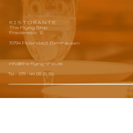
R I S T O R A N T E
The Flying Ship
Friedensstr. 10
70794 Filderstadt-Bernhausen
info@the-flying-ship.de
Tel.:  0711 - 44 08 25 86
Im