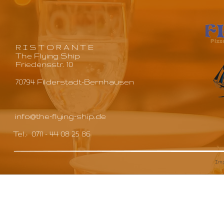
R I S T O R A N T E
The Flying Ship
Friedensstr. 10
70794 Filderstadt-Bernhausen
info@the-flying-ship.de
Tel.:  0711 - 44 08 25 86
Im